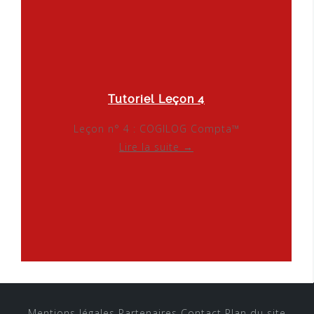
Tutoriel Leçon 4
Leçon n° 4 : COGILOG Compta™
Lire la suite →
Mentions légales
Partenaires
Contact
Plan du site