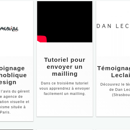
Tutoriel pour
envoyer un
oignage
Témoigna
mailling
hoblique
Lecla
esign
Dans ce troisième tutoriel
Découvrez le t
vous apprendrez à envoyer
de Dan Lec
l’avis du gérent
facilement un mailling.
(Strasbou
te agence de
tion visuelle et
hisme située à
Paris.