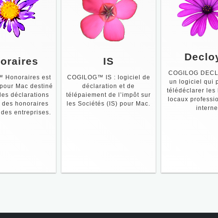
Declo
oraires
IS
COGILOG DECL
Honoraires est
COGILOG™ IS : logiciel de
un logiciel qui
 pour Mac destiné
déclaration et de
télédéclarer les
r les déclarations
télépaiement de l’impôt sur
locaux professi
 des honoraires
les Sociétés (IS) pour Mac.
interne
 des entreprises.