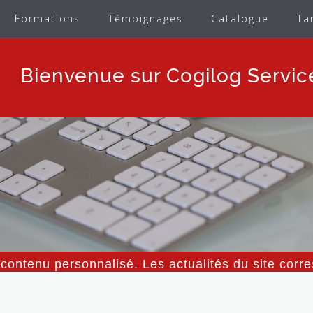
Formations
Témoignages
Catalogue
Ta
Bienvenue sur Cogilog Servic
contenu personnalisé. Les actualités du site corre