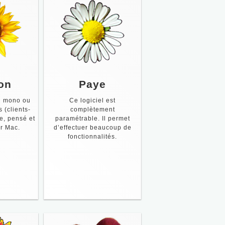
on
Paye
el mono ou
Ce logiciel est
s (clients-
complètement
e, pensé et
paramétrable. Il permet
r Mac.
d’effectuer beaucoup de
fonctionnalités.