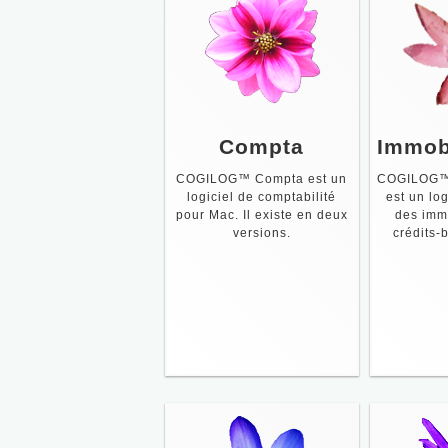
Compta
Immob
COGILOG™ Compta est un
COGILOG™ 
logiciel de comptabilité
est un log
pour Mac. Il existe en deux
des immo
versions.
crédits-