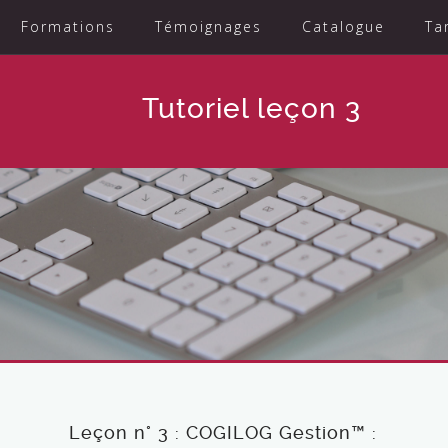
Formations
Témoignages
Catalogue
Ta
Tutoriel leçon 3
Leçon n° 3 : COGILOG Gestion™ :