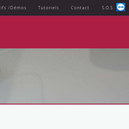
rifs /Démos
Tutoriels
Contact
S.O.S