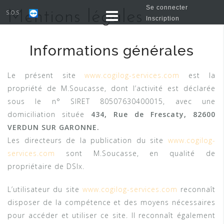
Se connecter
Mentions légales
S.O.S
Inscription
Informations générales
Le présent site
www.cogilog-services.com
est la
propriété de M.Soucasse, dont l’activité est déclarée
sous le n° SIRET 80507630400015, avec une
domiciliation située
434, Rue de Frescaty, 82600
VERDUN SUR GARONNE.
Les directeurs de la publication du site
www.cogilog-
services.com
sont M.Soucasse, en qualité de
propriétaire de DSIx.
L’utilisateur du site
www.cogilog-services.com
reconnaît
disposer de la compétence et des moyens nécessaires
pour accéder et utiliser ce site. Il reconnaît également