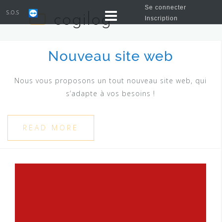
Se connecter
S.O.S
cogilog
Inscription
Nouveau site web
Nous vous proposons un tout nouveau site web, qui
s’adapte à vos besoins !
READ MORE