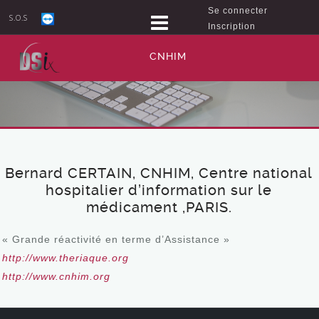
Se connecter
S.O.S
Inscription
CNHIM
Bernard CERTAIN, CNHIM, Centre national
hospitalier d’information sur le
médicament ,PARIS.
« Grande réactivité en terme d’Assistance »
http://www.theriaque.org
http://www.cnhim.org