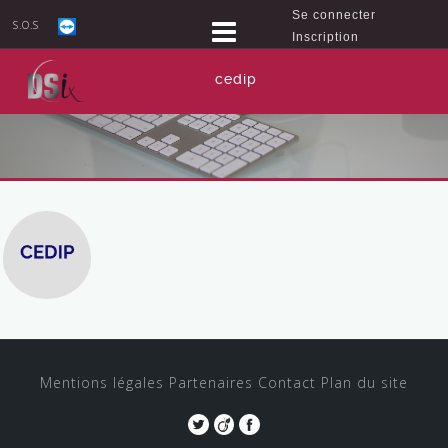
Se connecter
S.O.S
Inscription
cedip
Mentions légales
Partenaires
Contact
Plan du site