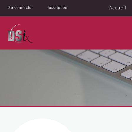
Accueil
Se connecter
Inscription