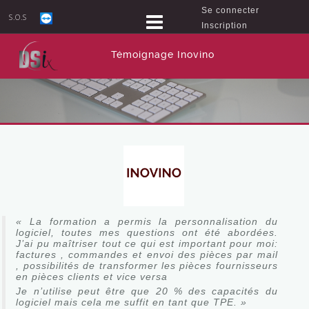
Se connecter
S.O.S
Inscription
Témoignage Inovino
« La formation a permis la personnalisation du
logiciel, toutes mes questions ont été abordées.
J’ai pu maîtriser tout ce qui est important pour moi:
factures , commandes et envoi des pièces par mail
, possibilités de transformer les pièces fournisseurs
en pièces clients et vice versa
Je n’utilise peut être que 20 % des capacités du
logiciel mais cela me suffit en tant que TPE. »