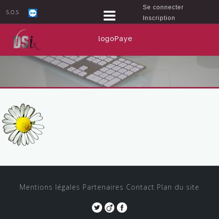
Se connecter
S.O.S
Inscription
logoPaye
Mentions légales
Partenaires
Contact
Plan du site