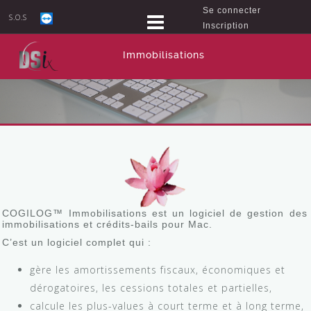
Se connecter
S.O.S
Inscription
Immobilisations
COGILOG™ Immobilisations est un logiciel de gestion des
immobilisations et crédits-bails pour Mac.
C’est un logiciel complet qui :
gère les amortissements fiscaux, économiques et
dérogatoires, les cessions totales et partielles,
calcule les plus-values à court terme et à long terme,