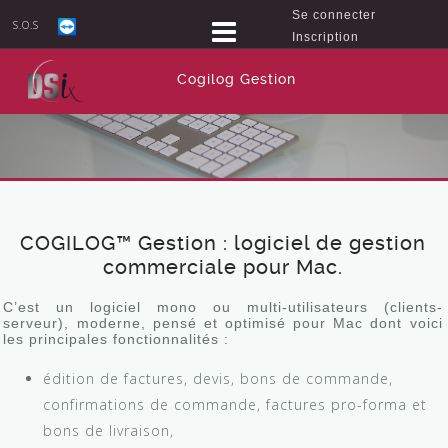
Se connecter
S.O.S
Inscription
Cogilog Gestion
COGILOG™ Gestion : logiciel de gestion
commerciale pour Mac.
C’est un logiciel mono ou multi-utilisateurs (clients-
serveur), moderne, pensé et optimisé pour Mac dont voici
les principales fonctionnalités :
édition de factures, devis, bons de commande,
confirmations de commande, factures pro-forma et
bons de livraison,