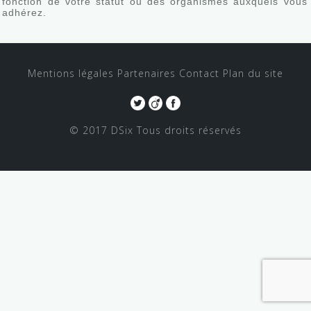
fonction de votre statut ou des organismes auxquels vous
adhérez.
Mentions légales
Partenaires
Contact
Plan du site
© 2017 DSix
Tous droits réservés