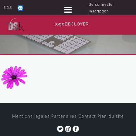
Se connecter
S.O.S
Inscription
logoDECLOYER
Mentions légales
Partenaires
Contact
Plan du site